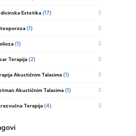
(17)
dicinska Estetika
(1)
teoporoza
(1)
olioza
(2)
car Terapija
(1)
rapija Akustičnim Talasima
(1)
etman Akustičnim Talasima
(4)
trazvučna Terapija
agovi