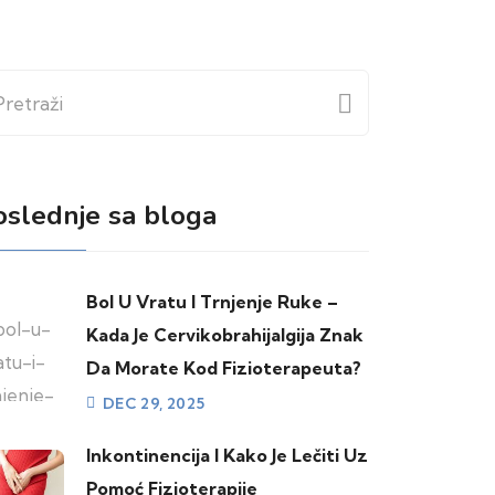
etraži
oslednje sa bloga
Bol U Vratu I Trnjenje Ruke –
Kada Je Cervikobrahijalgija Znak
Da Morate Kod Fizioterapeuta?
DEC 29, 2025
Inkontinencija I Kako Je Lečiti Uz
Pomoć Fizioterapije