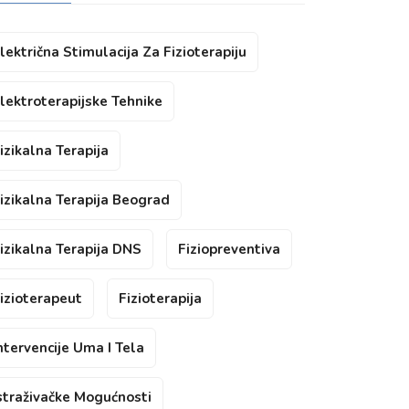
lektrična Stimulacija Za Fizioterapiju
lektroterapijske Tehnike
izikalna Terapija
izikalna Terapija Beograd
izikalna Terapija DNS
Fiziopreventiva
izioterapeut
Fizioterapija
ntervencije Uma I Tela
straživačke Mogućnosti