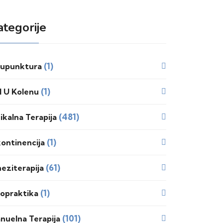
ategorije
(1)
upunktura
(1)
l U Kolenu
(481)
zikalna Terapija
(1)
kontinencija
(61)
neziterapija
(1)
ropraktika
(101)
nuelna Terapija