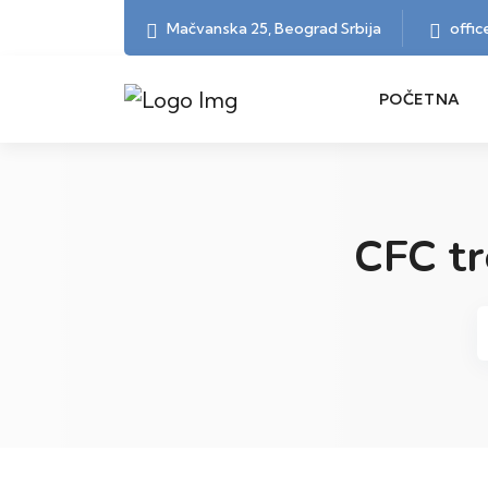
Mačvanska 25, Beograd Srbija
offi
POČETNA
CFC tr