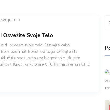
Pr
I Osvežite Svoje Telo
iti i osvežiti svoje telo. Saznajte kako
P
 ko može imati koristi od toga. Otkrijte šta
ljučiti u svoju rutinu za blagostanje. Iskusite
vitalnost. Kako funkcioniše CFC limfna drenaža CFC