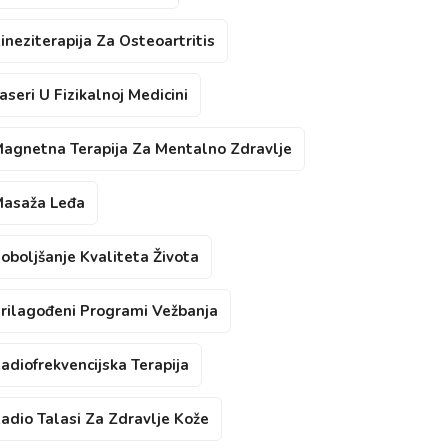
ineziterapija Za Osteoartritis
aseri U Fizikalnoj Medicini
agnetna Terapija Za Mentalno Zdravlje
asaža Leđa
oboljšanje Kvaliteta Života
rilagođeni Programi Vežbanja
adiofrekvencijska Terapija
adio Talasi Za Zdravlje Kože