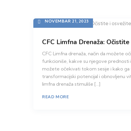
NOVEMBAR 21, 2023
CFC Limfna Drenaža: Očistite 
CFC Limfna drenaža, način da možete očist
funkcioniše, kakve su njegove prednosti i
možete očekivati tokom sesije i kako ga uk
transformacijski potencijal i obnovljenu 
limfna drenaža stimuliše […]
READ MORE