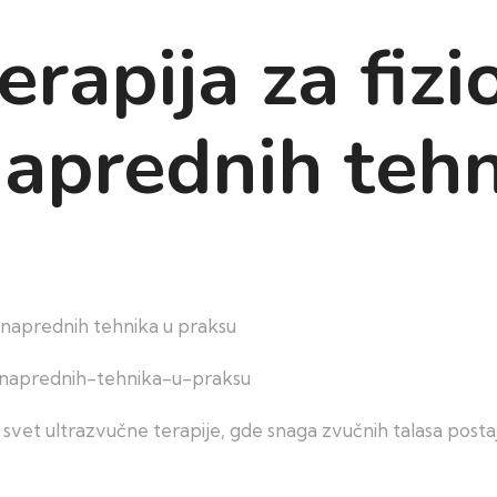
erapija za fizi
naprednih teh
e naprednih tehnika u praksu
 svet ultrazvučne terapije, gde snaga zvučnih talasa post