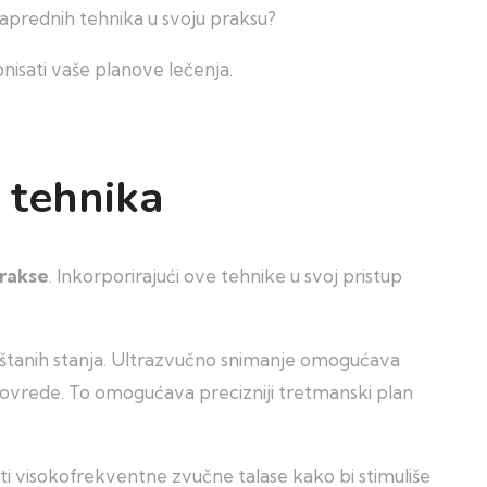
e naprednih tehnika u svoju praksu?
nisati vaše planove lečenja.
 tehnika
prakse
. Inkorporirajući ove tehnike u svoj pristup
oštanih stanja. Ultrazvučno snimanje omogućava
 povrede. To omogućava precizniji tretmanski plan
sti visokofrekventne zvučne talase kako bi stimuliše