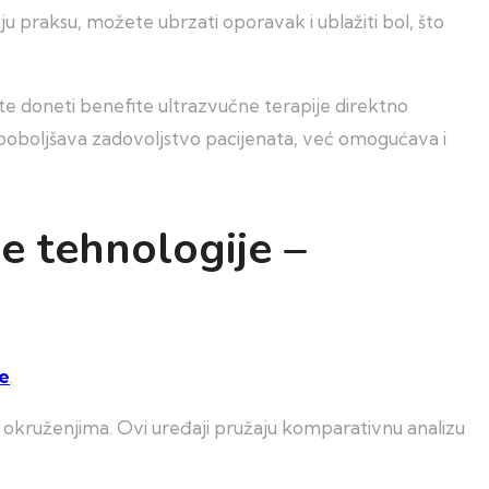
u praksu, možete ubrzati oporavak i ublažiti bol, što
e doneti benefite ultrazvučne terapije direktno
a poboljšava zadovoljstvo pacijenata, već omogućava i
ne tehnologije –
je
.
tim okruženjima. Ovi uređaji pružaju komparativnu analizu