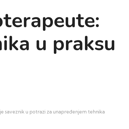
oterapeute:
nika u praksu
aje saveznik u potrazi za unapređenjem tehnika