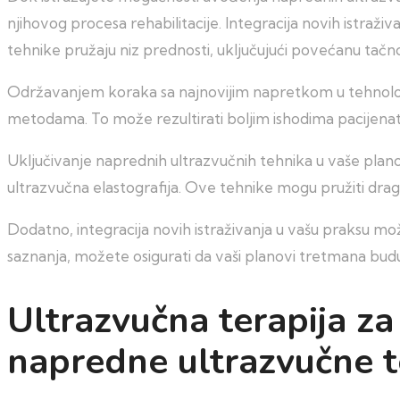
njihovog procesa rehabilitacije. Integracija novih istraž
tehnike pružaju niz prednosti, uključujući povećanu tačno
Održavanjem koraka sa najnovijim napretkom u tehnologij
metodama. To može rezultirati boljim ishodima pacijen
Uključivanje naprednih ultrazvučnih tehnika u vaše plano
ultrazvučna elastografija. Ove tehnike mogu pružiti dra
Dodatno, integracija novih istraživanja u vašu praksu mo
saznanja, možete osigurati da vaši planovi tretmana budu
Ultrazvučna terapija za
napredne ultrazvučne t