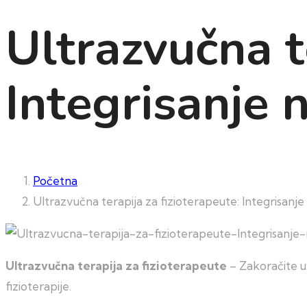
Ultrazvučna t
Integrisanje 
Početna
Ultrazvučna terapija za fizioterapeute: Integrisanj
Ultrazvučna terapija za fizioterapeute
– Zakoračite u
fizioterapije.