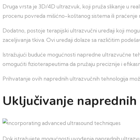
Druga vrsta je 3D/4D ultrazvuk, koji pruža slikanje u 
procenu povreda mišićno-koštanog sistema ili praćenje n
Dodatno, postoje terapijski ultrazvučni uređaji koji mogu
zaceljivanja tkiva. Ovi uređaji dolaze sa različitim podeš
Istražujući buduće mogućnosti napredne ultrazvučne tehno
omogućiti fizioterapeutima da pružaju preciznije i efikas
Prihvatanje ovih naprednih ultrazvučnih tehnologija može
Uključivanje naprednih 
Dok istražujete mogućnosti uvođenja naprednih ultrazvu