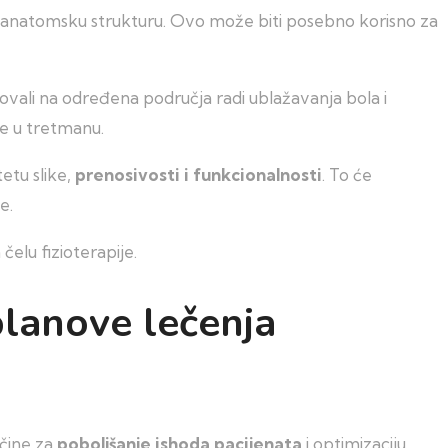
e anatomsku strukturu. Ovo može biti posebno korisno za
lovali na određena područja radi ublažavanja bola i
be u tretmanu.
etu slike,
prenosivosti i funkcionalnosti
. To će
e.
elu fizioterapije.
planove lečenja
čine za
poboljšanje ishoda pacijenata
i optimizaciju