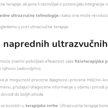
 terapije, ali jeste li razmišljali o potencijalu integracij
edne ultrazvučne tehnologije
i kako ona može revolucio
agledamo u svet ultrazvučne terapije.
naprednih ultrazvučnih
može znatno poboljšati efikasnost vaše
fizioterapijske 
 njihovo zadovoljstvo.
nika je mogućnost precizne dijagnoze i procene mišićno-k
remenu, pružajući dragocene informacije o obimu i prirodi
dovodi do boljih ishoda.
 koristiti i u
terapijske svrhe
. Ultrazvučna terapija kori