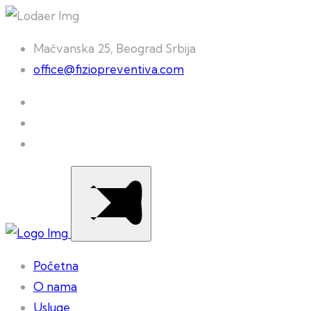
Mačvanska 25, Beograd Srbija
office@fiziopreventiva.com
Početna
O nama
Usluge