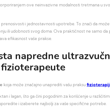
nkorporiranjem ove neinvazivne modalnosti tretmana u svoj
renosivosti i jednostavnosti upotrebe. To znači da možet
uženju ili udobnosti svog doma. Ova praktičnost ne samo d
šava efikasnost vaše prakse.
vrsta napredne ultrazvuč
 fizioterapeute
je
koja može značajno unaprediti vašu praksu
fizioterapi
aktan i lagan, što ga čini pogodnim za korišćenje u različi
oredite i izaberete najbolji za vaše specifične potrebe.