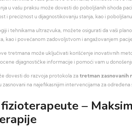
ivanja u vašu praksu može dovesti do poboljšanih ishoda pac
st i preciznost u dijagnostikovanju stanja, kao i poboljšan
i i tehnikama ultrazvuka, možete osigurati da vaši planov
ata, kao i povećanom zadovoljstvom i angažovanjem paci
ve tretmana može uključivati korišćenje inovativnih metod
gocene dijagnostičke informacije i pomoći vam u donošenj
že dovesti do razvoja protokola za
tretman zasnovanih 
 zasnovani na najefikasnijim intervencijama za određena s
 fizioterapeute – Maksimi
erapije