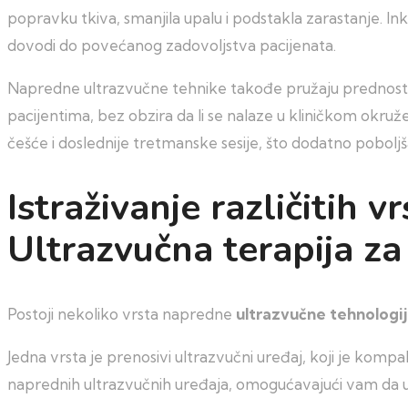
popravku tkiva, smanjila upalu i podstakla zarastanje. I
dovodi do povećanog zadovoljstva pacijenata.
Napredne ultrazvučne tehnike takođe pružaju prednost p
pacijentima, bez obzira da li se nalaze u kliničkom okr
češće i doslednije tretmanske sesije, što dodatno pobolj
Istraživanje različitih 
Ultrazvučna terapija za
Postoji nekoliko vrsta napredne
ultrazvučne tehnologi
Jedna vrsta je prenosivi ultrazvučni uređaj, koji je komp
naprednih ultrazvučnih uređaja, omogućavajući vam da up