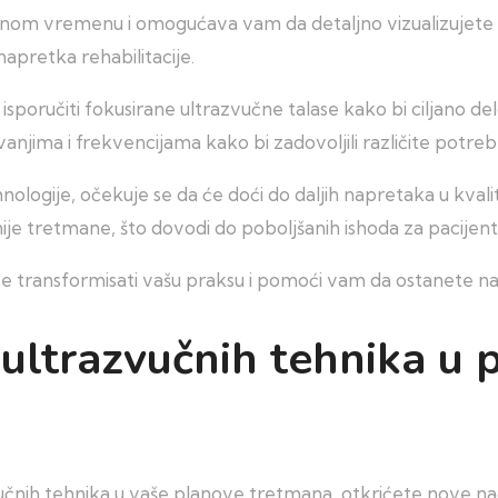
realnom vremenu i omogućava vam da detaljno vizualizujet
apretka rehabilitacije.
 isporučiti fokusirane ultrazvučne talase kako bi ciljano de
avanjima i frekvencijama kako bi zadovoljili različite potre
logije, očekuje se da će doći do daljih napretaka u kvalit
nije tretmane, što dovodi do poboljšanih ishoda za pacijent
 transformisati vašu praksu i pomoći vam da ostanete na č
ultrazvučnih tehnika u 
čnih tehnika u vaše planove tretmana, otkrićete nove na