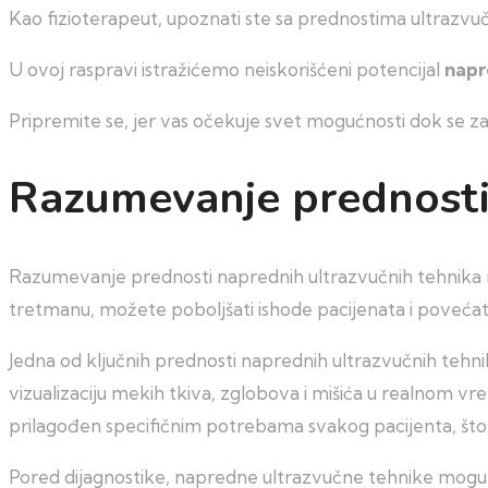
Kao fizioterapeut, upoznati ste sa prednostima ultrazvučne
U ovoj raspravi istražićemo neiskorišćeni potencijal
napr
Pripremite se, jer vas očekuje svet mogućnosti dok se z
Razumevanje prednosti 
Razumevanje prednosti naprednih ultrazvučnih tehnika 
tretmanu, možete poboljšati ishode pacijenata i povećati
Jedna od ključnih prednosti naprednih ultrazvučnih teh
vizualizaciju mekih tkiva, zglobova i mišića u realnom v
prilagođen specifičnim potrebama svakog pacijenta, što 
Pored dijagnostike, napredne ultrazvučne tehnike mogu se