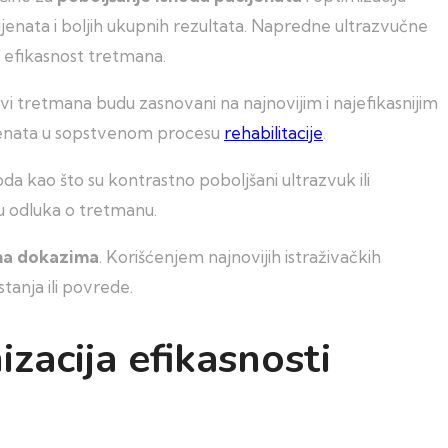
ijenata i boljih ukupnih rezultata. Napredne ultrazvučne
u efikasnost tretmana.
i tretmana budu zasnovani na najnovijim i najefikasnijim
jenata u sopstvenom procesu
rehabilitacije
.
a kao što su kontrastno poboljšani ultrazvuk ili
u odluka o tretmanu.
na dokazima
. Korišćenjem najnovijih istraživačkih
tanja ili povrede.
zacija efikasnosti