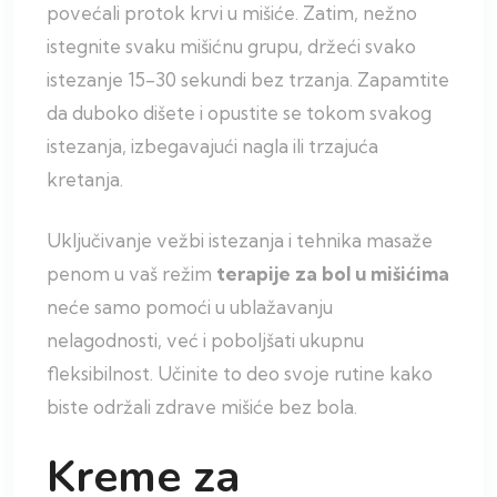
povećali protok krvi u mišiće. Zatim, nežno
istegnite svaku mišićnu grupu, držeći svako
istezanje 15-30 sekundi bez trzanja. Zapamtite
da duboko dišete i opustite se tokom svakog
istezanja, izbegavajući nagla ili trzajuća
kretanja.
Uključivanje vežbi istezanja i tehnika masaže
penom u vaš režim
terapije
za
bol
u
mišićima
neće samo pomoći u ublažavanju
nelagodnosti, već i poboljšati ukupnu
fleksibilnost. Učinite to deo svoje rutine kako
biste održali zdrave mišiće bez bola.
Kreme za