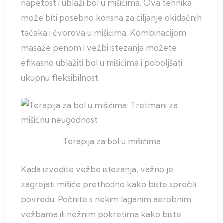
napetost i ublaži bol u mišićima. Ova tehnika
može biti posebno korisna za ciljanje okidačnih
tačaka i čvorova u mišićima. Kombinacijom
masaže penom i vežbi istezanja možete
efikasno ublažiti bol u mišićima i poboljšati
ukupnu fleksibilnost.
Terapija za bol u mišićima
Kada izvodite vežbe istezanja, važno je
zagrejati mišiće prethodno kako biste sprečili
povredu. Počnite s nekim laganim aerobnim
vežbama ili nežnim pokretima kako biste