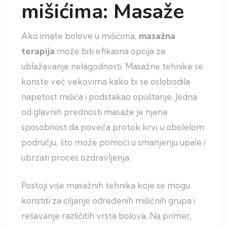
mišićima: Masaže
Ako imate bolove u mišićima,
masažna
terapija
može biti efikasna opcija za
ublažavanje nelagodnosti. Masažne tehnike se
koriste već vekovima kako bi se oslobodila
napetost mišića i podstakao opuštanje. Jedna
od glavnih prednosti masaže je njena
sposobnost da poveća protok krvi u obolelom
području, što može pomoći u smanjenju upale i
ubrzati proces ozdravljenja.
Postoji više masažnih tehnika koje se mogu
koristiti za ciljanje određenih mišićnih grupa i
rešavanje različitih vrsta bolova. Na primer,