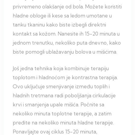
privremeno olakšanje od bola. Možete koristiti
hladne obloge ili kese sa ledom umotane u
tanku tkaninu kako biste izbegli direktni
kontakt sa kožom. Nanesite ih 15-20 minuta u
jednom trenutku, nekoliko puta dnevno, kako
biste pomogli ublažavanju bolova u mišićima.
Još jedna tehnika koja kombinuje terapiju
toplotom i hladnoćom je kontrastna terapija.
Ovo uključuje smenjivanje između toplih i
hladnih tretmana radi poboljšanja cirkulacije
krvi i smanjenja upale mišića. Počnite sa
nekoliko minuta toplotne terapije, a zatim
pređite na nekoliko minuta hladne terapije.
Ponavljajte ovaj ciklus 15-20 minuta,