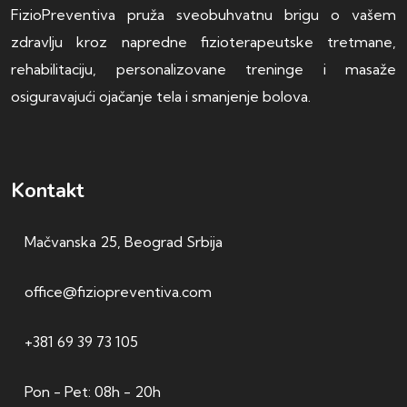
FizioPreventiva pruža sveobuhvatnu brigu o vašem
zdravlju kroz napredne fizioterapeutske tretmane,
rehabilitaciju, personalizovane treninge i masaže
osiguravajući ojačanje tela i smanjenje bolova.
Kontakt
Mačvanska 25, Beograd Srbija
office@fiziopreventiva.com
+381 69 39 73 105
Pon - Pet: 08h - 20h