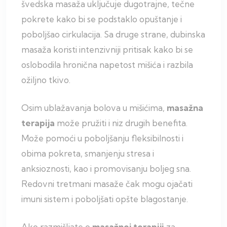
švedska masaža uključuje dugotrajne, tečne
pokrete kako bi se podstaklo opuštanje i
poboljšao cirkulacija. Sa druge strane, dubinska
masaža koristi intenzivniji pritisak kako bi se
oslobodila hronična napetost mišića i razbila
ožiljno tkivo.
Osim ublažavanja bolova u mišićima,
masažna
terapija
može pružiti i niz drugih benefita.
Može pomoći u poboljšanju fleksibilnosti i
obima pokreta, smanjenju stresa i
anksioznosti, kao i promovisanju boljeg sna.
Redovni tretmani masaže čak mogu ojačati
imuni sistem i poboljšati opšte blagostanje.
Ako razmišljate o
masažnoj terapiji
za