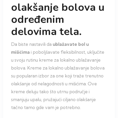
olakšanje bolova u
određenim
delovima tela.
Da biste nastavili da
ublažavate bol u
mišićima
i poboljšavate fleksibilnost, uključite
u svoju rutinu kreme za lokalno ublažavanje
bolova. Kreme za lokalno ublažavanje bolova
su popularan izbor za one koji traže trenutno
olakšanje od nelagodnosti u mišićima. Ove
kreme deluju tako što utrnu područje i
smanjuju upalu, pružajući ciljano olakšanje
tačno tamo gde vam je potrebno.