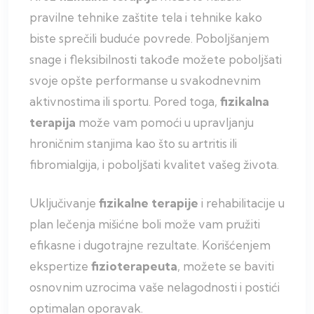
pravilne tehnike zaštite tela i tehnike kako
biste sprečili buduće povrede. Poboljšanjem
snage i fleksibilnosti takođe možete poboljšati
svoje opšte performanse u svakodnevnim
aktivnostima ili sportu. Pored toga,
fizikalna
terapija
može vam pomoći u upravljanju
hroničnim stanjima kao što su artritis ili
fibromialgija, i poboljšati kvalitet vašeg života.
Uključivanje
fizikalne terapije
i rehabilitacije u
plan lečenja mišićne boli može vam pružiti
efikasne i dugotrajne rezultate. Korišćenjem
ekspertize
fizioterapeuta
, možete se baviti
osnovnim uzrocima vaše nelagodnosti i postići
optimalan oporavak.