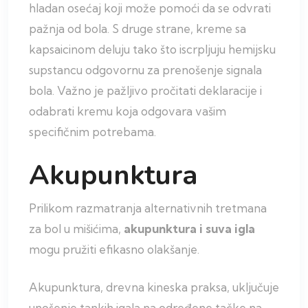
hladan osećaj koji može pomoći da se odvrati
pažnja od bola. S druge strane, kreme sa
kapsaicinom deluju tako što iscrpljuju hemijsku
supstancu odgovornu za prenošenje signala
bola. Važno je pažljivo pročitati deklaracije i
odabrati kremu koja odgovara vašim
specifičnim potrebama.
Akupunktura
Prilikom razmatranja alternativnih tretmana
za bol u mišićima,
akupunktura i suva igla
mogu pružiti efikasno olakšanje.
Akupunktura, drevna kineska praksa, uključuje
unošenje tankih igala na određene tačke na