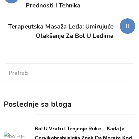
Prednosti I Tehnika
članka
Terapeutska Masaža Leđa: Umirujuće
Olakšanje Za Bol U Leđima
Pretraži
Poslednje sa bloga
Bol U Vratu I Trnjenje Ruke – Kada Je
Cervikobrahijalgija Znak Da Morate Kod