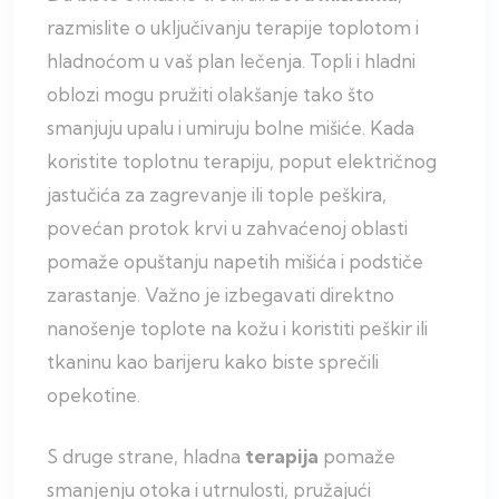
razmislite o uključivanju terapije toplotom i
hladnoćom u vaš plan lečenja. Topli i hladni
oblozi mogu pružiti olakšanje tako što
smanjuju upalu i umiruju bolne mišiće. Kada
koristite toplotnu terapiju, poput električnog
jastučića za zagrevanje ili tople peškira,
povećan protok krvi u zahvaćenoj oblasti
pomaže opuštanju napetih mišića i podstiče
zarastanje. Važno je izbegavati direktno
nanošenje toplote na kožu i koristiti peškir ili
tkaninu kao barijeru kako biste sprečili
opekotine.
S druge strane, hladna
terapija
pomaže
smanjenju otoka i utrnulosti, pružajući