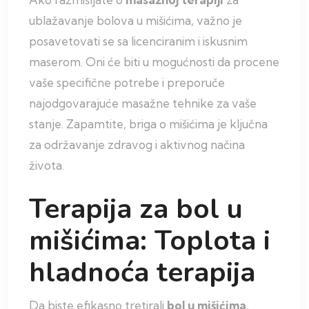
ublažavanje bolova u mišićima, važno je
posavetovati se sa licenciranim i iskusnim
maserom. Oni će biti u mogućnosti da procene
vaše specifične potrebe i preporuče
najodgovarajuće masažne tehnike za vaše
stanje. Zapamtite, briga o mišićima je ključna
za održavanje zdravog i aktivnog načina
života.
Terapija za bol u
mišićima: Toplota i
hladnoća terapija
Da biste efikasno tretirali
bol u mišićima
,