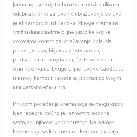
Jedan aspekt koji treba uzeti u obzir prilikom
odabira kreme za lokalno ublažavanje bolova
je efikasnost biljnih lekova. Mnoge kreme na
tržištu danas sadrže biljne sastojke koji se
vekovima koriste za ublažavanje bola. Na
primer, arnika, biljka poznata po svojim
protivupalnim svojstvima, često se nalazi u
ovim kremama. Druge biljne lekove kao što su
mentol i kampor takođe su poznati po svojim
analgetskim efektima.
Prilikom poređenja krema koje se mogu kupiti
bez recepta, važno je razmotriti aktivne
sastojke i njihove koncentracije. Na primer,
kreme koje sadrže mentol i kampor pružaju