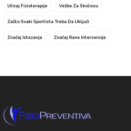
Uticaj Fizioterapije
Vežbe Za Skoliozu
Zašto Svaki Sportista Treba Da Uključi
Značaj Istezanja
Značaj Rane Intervencije