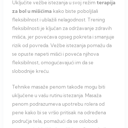
Uključite vežbe istezanja u svoj režim
terapija
za bol u mišićima
kako biste poboljšali
fleksibilnost i ublažili nelagodnost. Trening
fleksibilnosti je ključan za održavanje zdravih
mišića, jer povećava opseg pokreta i smanjuje
rizik od povreda. Vežbe istezanja pomažu da
se opuste napeti mišići i poveća njihova
fleksibilnost, omogućavajući im da se
slobodnije kreću.
Tehnike masaže penom takođe mogu biti
uključene u vašu rutinu istezanja. Masaža
penom podrazumeva upotrebu rolera od
pene kako bi se vršio pritisak na određena
područja tela, pomažući da se oslobodi