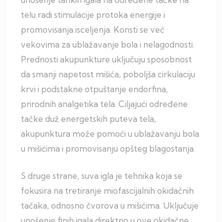
telu radi stimulacije protoka energije i
promovisanja isceljenja. Koristi se već
vekovima za ublažavanje bola i nelagodnosti.
Prednosti akupunkture uključuju sposobnost
da smanji napetost mišića, poboljša cirkulaciju
krvi i podstakne otpuštanje endorfina,
prirodnih analgetika tela. Ciljajući određene
tačke duž energetskih puteva tela,
akupunktura može pomoći u ublažavanju bola
u mišićima i promovisanju opšteg blagostanja.
S druge strane, suva igla je tehnika koja se
fokusira na tretiranje miofascijalnih okidačnih
tačaka, odnosno čvorova u mišićima. Uključuje
unošenje finih igala direktno u ove okidačne