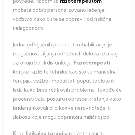
povrede. Radom sa
fizioterapeutom
,
možete dobiti personalizovano lečenje i
vođstvo kako biste se oporavili od mišićne
nelagodnosti.
Jedna od ključnih prednosti rehabilitacije je
mogućnost ciljanja određenih delova tela koji
uzrokuju bol ili disfunkciju.
Fizioterapeuti
koriste različite tehnike kao što su manuelna
terapija, vežbe i modaliteti poput toplote ili
leda kako bi se rešili ovih problema. Takođe će
proceniti vašu posturu i obrasce kretanja kako
bi identifikovali bilo kakve neravnoteže ili
slabosti koje mogu doprinositi mišićnoj boli.
Kroz
fizikalnu
terapiju
možete naučiti