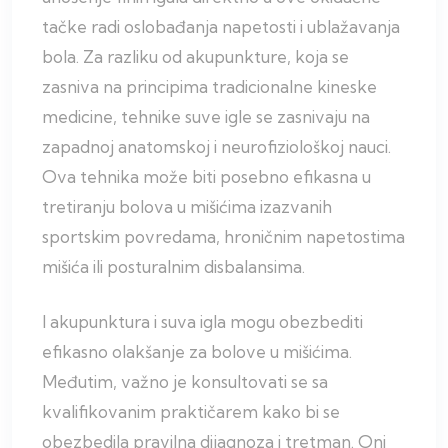
tačke radi oslobađanja napetosti i ublažavanja
bola. Za razliku od akupunkture, koja se
zasniva na principima tradicionalne kineske
medicine, tehnike suve igle se zasnivaju na
zapadnoj anatomskoj i neurofiziološkoj nauci.
Ova tehnika može biti posebno efikasna u
tretiranju bolova u mišićima izazvanih
sportskim povredama, hroničnim napetostima
mišića ili posturalnim disbalansima.
I akupunktura i suva igla mogu obezbediti
efikasno olakšanje za bolove u mišićima.
Međutim, važno je konsultovati se sa
kvalifikovanim praktičarem kako bi se
obezbedila pravilna dijagnoza i tretman. Oni