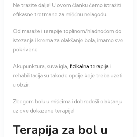
Ne tražite dalje! U ovom članku ćemo istražiti
efikasne tretmane za mišićnu nelagodu.
Od masaže i terapije toplinom/hladnoćom do
istezanja i krema za olakšanje bola, imamo sve
pokrivene.
Akupunktura, suva igla,
fizikalna terapija
i
rehabilitacija su takođe opcije koje treba uzeti
u obzir.
Zbogom bolu u mišićima i dobrodošli olakšanju
uz ove dokazane terapije!
Terapija za bol u