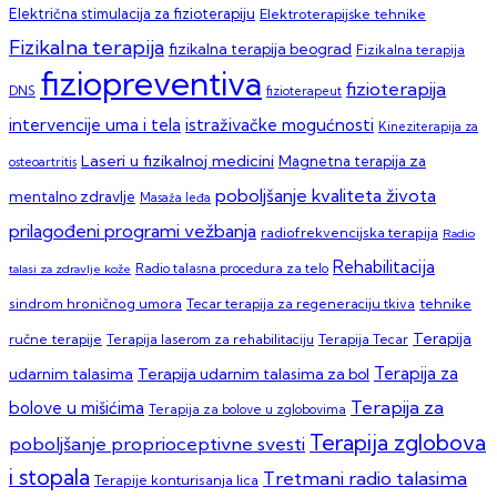
Električna stimulacija za fizioterapiju
Elektroterapijske tehnike
Fizikalna terapija
fizikalna terapija beograd
Fizikalna terapija
fiziopreventiva
fizioterapija
DNS
fizioterapeut
intervencije uma i tela
istraživačke mogućnosti
Kineziterapija za
Laseri u fizikalnoj medicini
Magnetna terapija za
osteoartritis
poboljšanje kvaliteta života
mentalno zdravlje
Masaža leđa
prilagođeni programi vežbanja
radiofrekvencijska terapija
Radio
Rehabilitacija
talasi za zdravlje kože
Radio talasna procedura za telo
sindrom hroničnog umora
Tecar terapija za regeneraciju tkiva
tehnike
Terapija
ručne terapije
Terapija laserom za rehabilitaciju
Terapija Tecar
Terapija za
Terapija udarnim talasima za bol
udarnim talasima
Terapija za
bolove u mišićima
Terapija za bolove u zglobovima
Terapija zglobova
poboljšanje proprioceptivne svesti
i stopala
Tretmani radio talasima
Terapije konturisanja lica