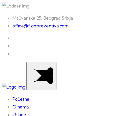
Mačvanska 25, Beograd Srbija
office@fiziopreventiva.com
Početna
O nama
Usluge