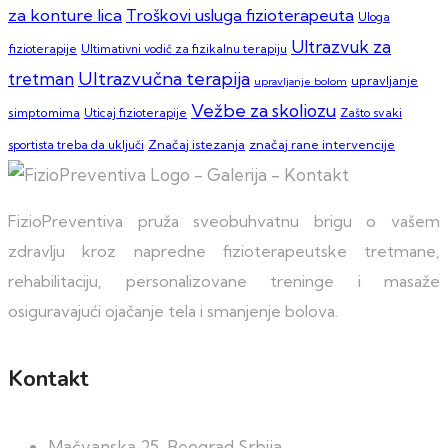
za konture lica
Troškovi usluga fizioterapeuta
Uloga
Ultrazvuk za
fizioterapije
Ultimativni vodič za fizikalnu terapiju
Ultrazvučna terapija
tretman
upravljanje
upravljanje bolom
Vežbe za skoliozu
simptomima
Zašto svaki
Uticaj fizioterapije
sportista treba da uključi
Značaj istezanja
značaj rane intervencije
FizioPreventiva pruža sveobuhvatnu brigu o vašem
zdravlju kroz napredne fizioterapeutske tretmane,
rehabilitaciju, personalizovane treninge i masaže
osiguravajući ojačanje tela i smanjenje bolova.
Kontakt
Mačvanska 25, Beograd Srbija