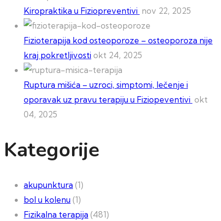
Kiropraktika u Fiziopreventivi
nov 22, 2025
Fizioterapija kod osteoporoze – osteoporoza nije
kraj pokretljivosti
okt 24, 2025
Ruptura mišića – uzroci, simptomi, lečenje i
oporavak uz pravu terapiju u Fiziopeventivi
okt
04, 2025
Kategorije
akupunktura
(1)
bol u kolenu
(1)
Fizikalna terapija
(481)