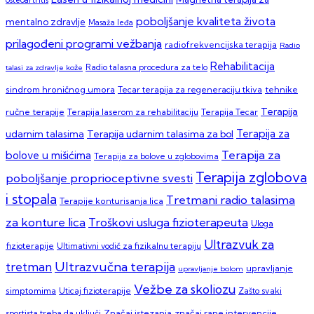
osteoartritis
poboljšanje kvaliteta života
mentalno zdravlje
Masaža leđa
prilagođeni programi vežbanja
radiofrekvencijska terapija
Radio
Rehabilitacija
talasi za zdravlje kože
Radio talasna procedura za telo
sindrom hroničnog umora
Tecar terapija za regeneraciju tkiva
tehnike
Terapija
ručne terapije
Terapija laserom za rehabilitaciju
Terapija Tecar
Terapija za
Terapija udarnim talasima za bol
udarnim talasima
Terapija za
bolove u mišićima
Terapija za bolove u zglobovima
Terapija zglobova
poboljšanje proprioceptivne svesti
i stopala
Tretmani radio talasima
Terapije konturisanja lica
za konture lica
Troškovi usluga fizioterapeuta
Uloga
Ultrazvuk za
fizioterapije
Ultimativni vodič za fizikalnu terapiju
Ultrazvučna terapija
tretman
upravljanje
upravljanje bolom
Vežbe za skoliozu
simptomima
Zašto svaki
Uticaj fizioterapije
sportista treba da uključi
Značaj istezanja
značaj rane intervencije