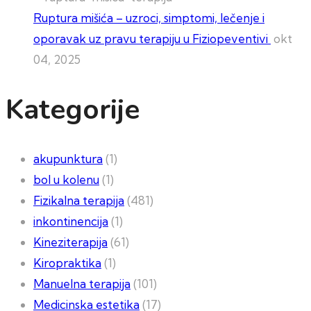
Ruptura mišića – uzroci, simptomi, lečenje i
oporavak uz pravu terapiju u Fiziopeventivi
okt
04, 2025
Kategorije
akupunktura
(1)
bol u kolenu
(1)
Fizikalna terapija
(481)
inkontinencija
(1)
Kineziterapija
(61)
Kiropraktika
(1)
Manuelna terapija
(101)
Medicinska estetika
(17)