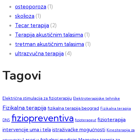
osteoporoza
(1)
skolioza
(1)
Tecar terapija
(2)
Terapija akustičnim talasima
(1)
tretman akustičnim talasima
(1)
ultrazvučna terapija
(4)
Tagovi
Električna stimulacija za fizioterapiju
Elektroterapijske tehnike
Fizikalna terapija
fizikalna terapija beograd
Fizikalna terapija
fiziopreventiva
fizioterapija
DNS
fizioterapeut
intervencije uma i tela
istraživačke mogućnosti
Kineziterapija za
Laseri u fizikalnoj medicini
Magnetna terapija za