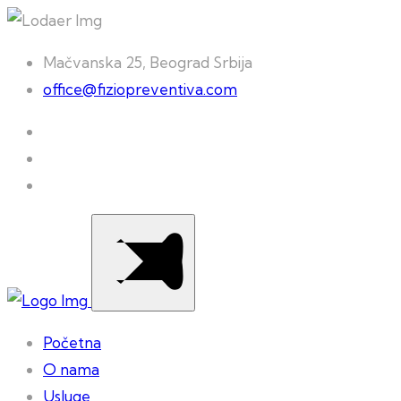
Mačvanska 25, Beograd Srbija
office@fiziopreventiva.com
Početna
O nama
Usluge