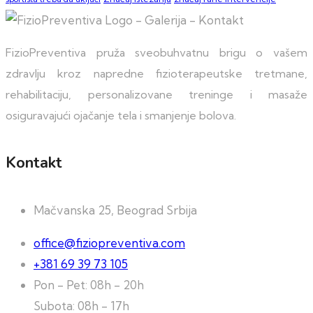
FizioPreventiva pruža sveobuhvatnu brigu o vašem
zdravlju kroz napredne fizioterapeutske tretmane,
rehabilitaciju, personalizovane treninge i masaže
osiguravajući ojačanje tela i smanjenje bolova.
Kontakt
Mačvanska 25, Beograd Srbija
office@fiziopreventiva.com
+381 69 39 73 105
Pon - Pet: 08h - 20h
Subota: 08h - 17h