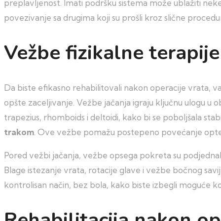
preplavljenost. Imati podršku sistema može ublažiti neke 
povezivanje sa drugima koji su prošli kroz slične procedur
Vežbe fizikalne terapije
Da biste efikasno rehabilitovali nakon operacije vrata, va
opšte zaceljivanje. Vežbe jačanja igraju ključnu ulogu u o
trapezius, rhomboids i deltoidi, kako bi se poboljšala stab
trakom
. Ove vežbe pomažu postepeno povećanje opter
Pored vežbi jačanja, vežbe opsega pokreta su podjednako v
Blage istezanje vrata, rotacije glave i vežbe bočnog sa
kontrolisan način, bez bola, kako biste izbegli moguće k
Rehabilitacija nakon op