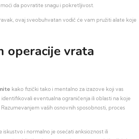
omoći da povratite snagu i pokretljivost.
ravak, ovaj sveobuhvatan vodič će vam pružiti alate koje
n operacije vrata
mite
kako fizički tako i mentalno za izazove koji vas
dentifikovali eventualna ograničenja ili oblasti na koje
ti. Razumevanjem vaših osnovnih sposobnosti, proces
skustvo i normalno je osećati anksioznost ili