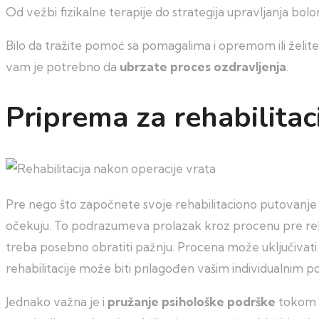
Od vežbi fizikalne terapije do strategija upravljanja bolom
Bilo da tražite pomoć sa pomagalima i opremom ili želit
vam je potrebno da
ubrzate proces ozdravljenja
.
Priprema za rehabilitaci
Pre nego što započnete svoje rehabilitaciono putovanje 
očekuju. To podrazumeva prolazak kroz procenu pre rehabili
treba posebno obratiti pažnju. Procena može uključivati
rehabilitacije može biti prilagođen vašim individualnim
Jednako važna je i
pružanje psihološke podrške
tokom o