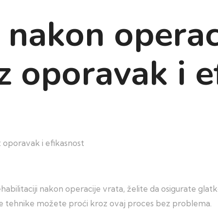
a nakon operaci
z oporavak i e
z oporavak i efikasnost
habilitaciji nakon operacije vrata, želite da osigurate gl
rave tehnike možete proći kroz ovaj proces bez problema.