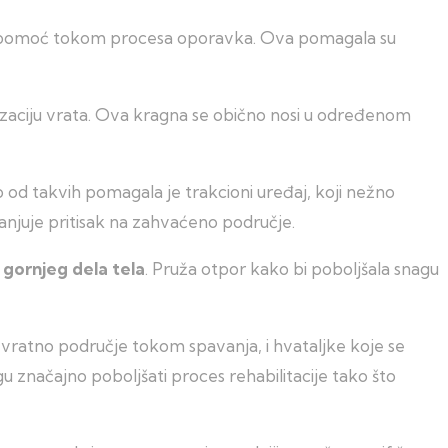
 i pomoć tokom procesa oporavka. Ova pomagala su
lizaciju vrata. Ova kragna se obično nosi u određenom
 od takvih pomagala je trakcioni uređaj, koji nežno
anjuje pritisak na zahvaćeno područje.
i gornjeg dela tela
. Pruža otpor kako bi poboljšala snagu
vratno područje tokom spavanja, i hvataljke koje se
značajno poboljšati proces rehabilitacije tako što