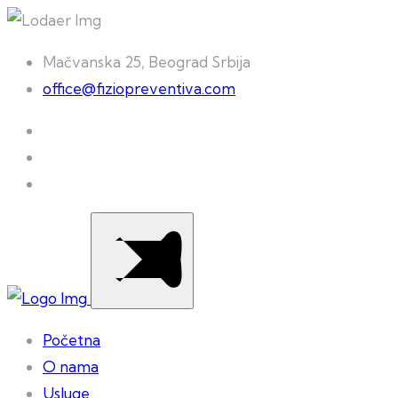
Mačvanska 25, Beograd Srbija
office@fiziopreventiva.com
Početna
O nama
Usluge