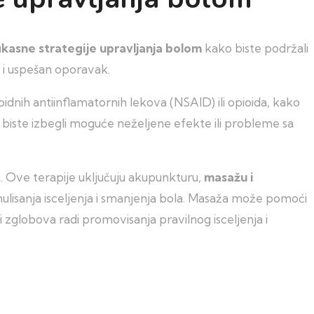
ikasne strategije upravljanja bolom
kako biste podržali
z i uspešan oporavak.
idnih antiinflamatornih lekova (NSAID) ili opioida, kako
 biste izbegli moguće neželjene efekte ili probleme sa
. Ove terapije uključuju akupunkturu,
masažu i
lisanja isceljenja i smanjenja bola. Masaža može pomoći
 i zglobova radi promovisanja pravilnog isceljenja i