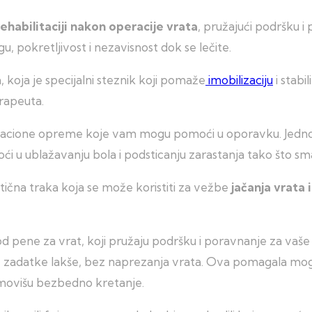
rehabilitaciji nakon operacije vrata
, pružajući podršku
, pokretljivost i nezavisnost dok se lečite.
 koja je specijalni steznik koji pomaže
imobilizaciju
i stabi
erapeuta.
bilitacione opreme koje vam mogu pomoći u oporavku. Jedno
i u ublažavanju bola i podsticanju zarastanja tako što sm
tična traka koja se može koristiti za vežbe
jačanja vrata 
pene za vrat, koji pružaju podršku i poravnanje za vaše 
zadatke lakše, bez naprezanja vrata. Ova pomagala mogu 
omovišu bezbedno kretanje.