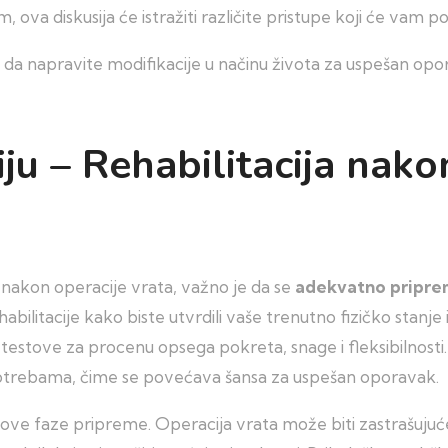
, ova diskusija će istražiti različite pristupe koji će vam p
e da napravite modifikacije u načinu života za uspešan opo
ju – Rehabilitacija nako
nakon operacije vrata, važno je da se
adekvatno pripre
tacije kako biste utvrdili vaše trenutno fizičko stanje i i
 testove za procenu opsega pokreta, snage i fleksibilnos
 potrebama, čime se povećava šansa za uspešan oporavak.
ve faze pripreme. Operacija vrata može biti zastrašujuće i