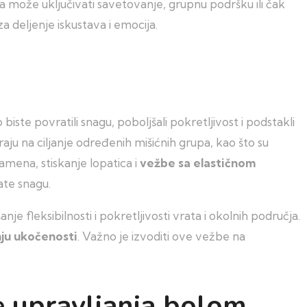
ka može uključivati savetovanje, grupnu podršku ili čak
a deljenje iskustava i emocija.
iste povratili snagu, poboljšali pokretljivost i podstakli
raju na ciljanje određenih mišićnih grupa, kao što su
ramena, stiskanje lopatica i
vežbe sa elastičnom
te snagu.
fleksibilnosti i pokretljivosti vrata i okolnih područja.
ju ukočenosti
. Važno je izvoditi ove vežbe na
je upravljanja bolom