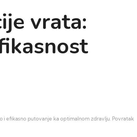
je vrata:
fikasnost
atko i efikasno putovanje ka optimalnom zdravlju. Povratak