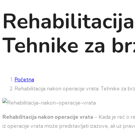
Rehabilitacij
Tehnike za br
Početna
Rehabilitacija nakon operacije vrata: Tehnike za br
Rehabilitacija nakon operacije vrata
– Kada je reč o re
iz operacije vrata može predstavljati izazove, ali uz p