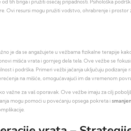
od tih briga i pružiti osećaj pripadnosti. Psihološka podrš
e. Ovi resursi mogu pružiti vodstvo, ohrabrenje i prostor z
žno je da se angažujete u vežbama fizikalne terapije kako b
bnovi mišića vrata i gornjeg dela tela. Ove vežbe se fokusi
ilnost i podrška. Primeri vežbi jačanja uključuju podizanje 
ećenja na mišiće, omogućavajući im da vremenom povra
ažne za vaš oporavak. Ove vežbe imaju za cilj poboljšanje 
vijanja mogu pomoći u povećanju opsega pokreta i
smanjen
omplikacije.
eracije vrata – Strategi