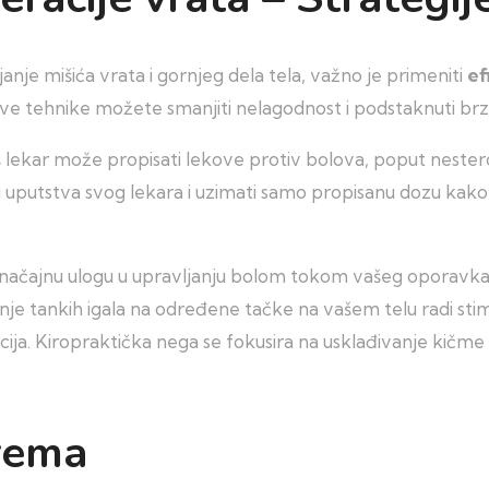
anje mišića vrata i gornjeg dela tela, važno je primeniti
ef
prave tehnike možete smanjiti nelagodnost i podstaknuti br
š lekar može propisati lekove protiv bolova, poput nestero
i uputstva svog lekara i uzimati samo propisanu dozu kako
značajnu ulogu u upravljanju bolom tokom vašeg oporavka
 tankih igala na određene tačke na vašem telu radi stimu
lacija. Kiropraktička nega se fokusira na usklađivanje kičme
rema