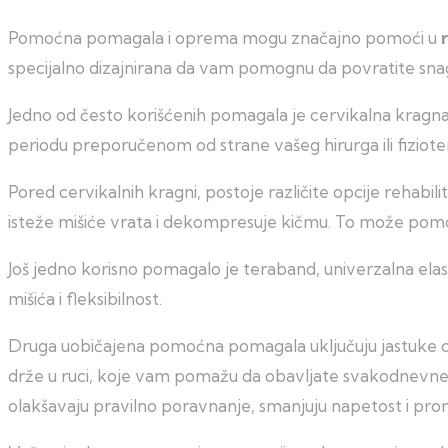
Pomoćna pomagala i oprema mogu značajno pomoći u
specijalno dizajnirana da vam pomognu da povratite snagu
Jedno od često korišćenih pomagala je cervikalna kragna,
periodu preporučenom od strane vašeg hirurga ili fiziot
Pored cervikalnih kragni, postoje različite opcije reha
isteže mišiće vrata i dekompresuje kičmu. To može pomoć
Još jedno korisno pomagalo je teraband, univerzalna elas
mišića i fleksibilnost.
Druga uobičajena pomoćna pomagala uključuju jastuke od 
drže u ruci, koje vam pomažu da obavljate svakodnevne 
olakšavaju pravilno poravnanje, smanjuju napetost i pr