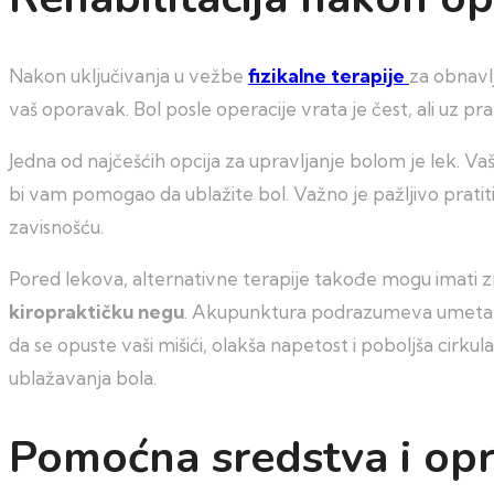
Nakon uključivanja u vežbe
fizikalne terapije
za obnavlj
vaš oporavak. Bol posle operacije vrata je čest, ali uz 
Jedna od najčešćih opcija za upravljanje bolom je lek. Va
bi vam pomogao da ublažite bol. Važno je pažljivo pratit
zavisnošću.
Pored lekova, alternativne terapije takođe mogu imati 
kiropraktičku negu
. Akupunktura podrazumeva umetanje
da se opuste vaši mišići, olakša napetost i poboljša cirku
ublažavanja bola.
Pomoćna sredstva i op