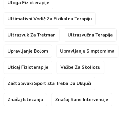
Uloga Fizioterapije
Ultimativni Vodič Za Fizikalnu Terapiju
Ultrazvuk Za Tretman
Ultrazvučna Terapija
Upravljanje Bolom
Upravljanje Simptomima
Uticaj Fizioterapije
Vežbe Za Skoliozu
Zašto Svaki Sportista Treba Da Uključi
Značaj Istezanja
Značaj Rane Intervencije