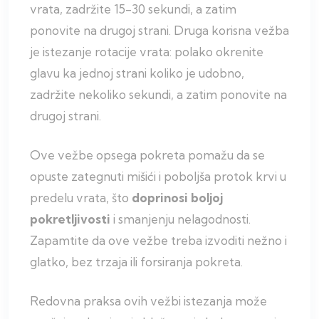
vrata, zadržite 15-30 sekundi, a zatim
ponovite na drugoj strani. Druga korisna vežba
je istezanje rotacije vrata: polako okrenite
glavu ka jednoj strani koliko je udobno,
zadržite nekoliko sekundi, a zatim ponovite na
drugoj strani.
Ove vežbe opsega pokreta pomažu da se
opuste zategnuti mišići i poboljša protok krvi u
predelu vrata, što
doprinosi boljoj
pokretljivosti
i smanjenju nelagodnosti.
Zapamtite da ove vežbe treba izvoditi nežno i
glatko, bez trzaja ili forsiranja pokreta.
Redovna praksa ovih vežbi istezanja može