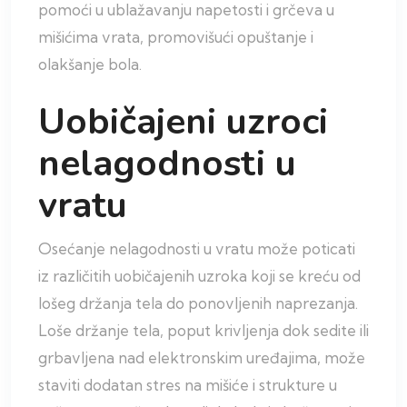
pomoći u ublažavanju napetosti i grčeva u
mišićima vrata, promovišući opuštanje i
olakšanje bola.
Uobičajeni uzroci
nelagodnosti u
vratu
Osećanje nelagodnosti u vratu može poticati
iz različitih uobičajenih uzroka koji se kreću od
lošeg držanja tela do ponovljenih naprezanja.
Loše držanje tela, poput krivljenja dok sedite ili
grbavljena nad elektronskim uređajima, može
staviti dodatan stres na mišiće i strukture u