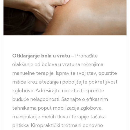
Otklanjanje bola u vratu
– Pronađite
olakšanje od bolova u vratu sa rešenjima
manuelne terapije. Ispravite svoj stav, opustite
mišiće kroz istezanje i poboljšajte pokretljivost
zglobova. Adresirajte napetost i sprečite
buduće nelagodnosti. Saznajte o efikasnim
tehnikama poput mobilizacije zglobova,
manipulacije mekih tkiva i terapije tačaka
pritiska. Kiropraktički tretmani ponovno