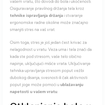
vašem vratu, što dovodi do bola i ukočenosti.
Osiguravanje pravilnog držanja tela kroz
tehnike ispravljanja držanja
i stvaranje
ergonomske radne okoline može značajno
smanjiti stres na vaš vrat.
Osim toga, stres je još jedan čest krivac za
nelagodnost u vratu. Veza uma i tela znači da
kada ste pod stresom, vaše telo obično
napinje, uključujući mišiće vrata. Uključivanje
tehnika upravljanja stresom poput vežbi
dubokog disanja, svesnosti ili čak aktivnosti
poput joge može pomoći u
ublažavanju
napetosti u vašem vratu
.