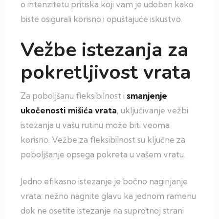
o intenzitetu pritiska koji vam je udoban kako
biste osigurali korisno i opuštajuće iskustvo.
Vežbe istezanja za
pokretljivost vrata
Za poboljšanu fleksibilnost i
smanjenje
ukočenosti mišića vrata
, uključivanje vežbi
istezanja u vašu rutinu može biti veoma
korisno. Vežbe za fleksibilnost su ključne za
poboljšanje opsega pokreta u vašem vratu.
Jedno efikasno istezanje je bočno naginjanje
vrata: nežno nagnite glavu ka jednom ramenu
dok ne osetite istezanje na suprotnoj strani