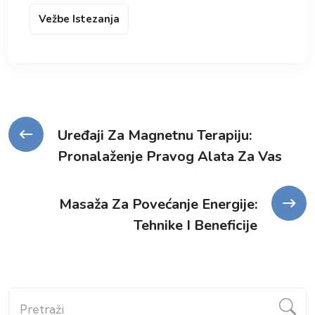
Vežbe Istezanja
Kretanje
Uređaji Za Magnetnu Terapiju:
Pronalaženje Pravog Alata Za Vas
članka
Masaža Za Povećanje Energije:
Tehnike I Beneficije
Pretraži