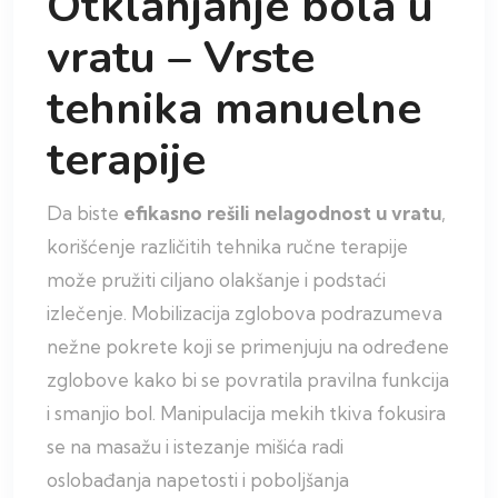
Otklanjanje bola u
vratu – Vrste
tehnika manuelne
terapije
Da biste
efikasno rešili nelagodnost u vratu
,
korišćenje različitih tehnika ručne terapije
može pružiti ciljano olakšanje i podstaći
izlečenje. Mobilizacija zglobova podrazumeva
nežne pokrete koji se primenjuju na određene
zglobove kako bi se povratila pravilna funkcija
i smanjio bol. Manipulacija mekih tkiva fokusira
se na masažu i istezanje mišića radi
oslobađanja napetosti i poboljšanja