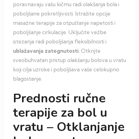
poravnavaju vašu kičmu radi olakšanja bola i
poboljšane pokretljivosti. Istražite opcije
masažne terapije za otpuštanje napetosti i
poboljšanje cirkulacije. Uključite vežbe
istezanja radi poboljšanja fleksibilnosti i
ublažavanja zategnutosti
. Otkrijte
sveobuhvatan pristup olakšanju bolova u vratu
koji cilja uzroke i poboljšava vaše celokupno
blagostanje.
Prednosti ručne
terapije za bol u
vratu – Otklanjanje