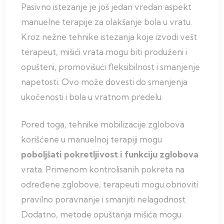
Pasivno istezanje je još jedan vredan aspekt
manuelne terapije za olakšanje bola u vratu.
Kroz nežne tehnike istezanja koje izvodi vešt
terapeut, mišići vrata mogu biti produženi i
opušteni, promovišući fleksibilnost i smanjenje
napetosti. Ovo može dovesti do smanjenja
ukočenosti i bola u vratnom predelu.
Pored toga, tehnike mobilizacije zglobova
korišćene u manuelnoj terapiji mogu
poboljšati pokretljivost i funkciju zglobova
vrata. Primenom kontrolisanih pokreta na
određene zglobove, terapeuti mogu obnoviti
pravilno poravnanje i smanjiti nelagodnost.
Dodatno, metode opuštanja mišića mogu