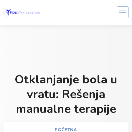
Otklanjanje bola u
vratu: Rešenja
manualne terapije
POČETNA