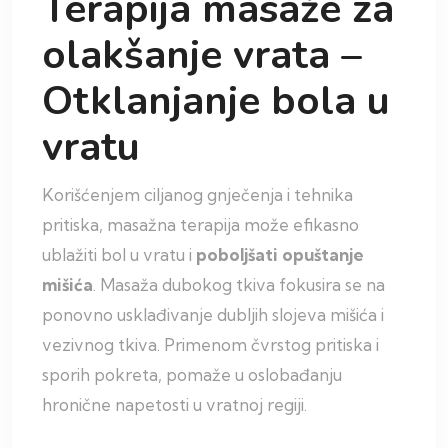
Terapija masaže za
olakšanje vrata –
Otklanjanje bola u
vratu
Korišćenjem ciljanog gnječenja i tehnika
pritiska, masažna terapija može efikasno
ublažiti bol u vratu i
poboljšati opuštanje
mišića
. Masaža dubokog tkiva fokusira se na
ponovno usklađivanje dubljih slojeva mišića i
vezivnog tkiva. Primenom čvrstog pritiska i
sporih pokreta, pomaže u oslobađanju
hronične napetosti u vratnoj regiji.