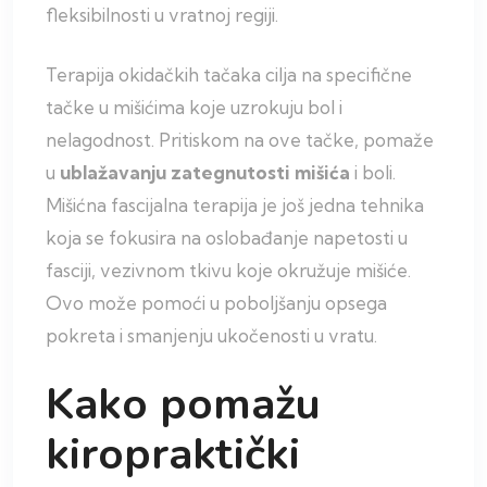
fleksibilnosti u vratnoj regiji.
Terapija okidačkih tačaka cilja na specifične
tačke u mišićima koje uzrokuju bol i
nelagodnost. Pritiskom na ove tačke, pomaže
u
ublažavanju zategnutosti mišića
i boli.
Mišićna fascijalna terapija je još jedna tehnika
koja se fokusira na oslobađanje napetosti u
fasciji, vezivnom tkivu koje okružuje mišiće.
Ovo može pomoći u poboljšanju opsega
pokreta i smanjenju ukočenosti u vratu.
Kako pomažu
kiropraktički