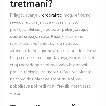
tretmani?
Prilagođavanja u
kiropraktici
mogu efikasno
re-alocirati pršljenove u vašem vratu,
pružajući olakšanje od bola i
poboljšavajući
opštu funkciju vrata
. Kada je kičma van
ravnoteže, može dovesti do napetosti,
ukočenosti i nelagodnosti u vratnom delu. Kroz
blaga i precizna prilagođavanja, kiropraktičari
ciljaju određene zglobove kako bi obnovili
pravilnu spinalnu ravnotežu. Ova realokacija
ne samo da
ublažava trenutni bol
, već i
poboljšava pokretljivost i fleksibilnost vašeg
vrata.