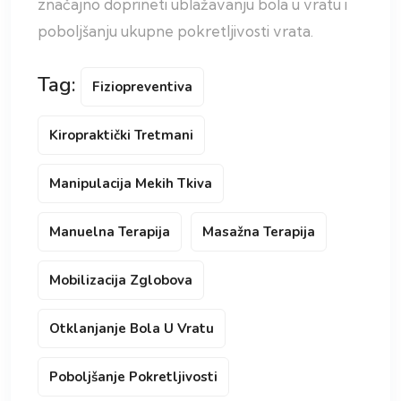
značajno doprineti ublažavanju bola u vratu i
poboljšanju ukupne pokretljivosti vrata.
Tag:
Fiziopreventiva
Kiropraktički Tretmani
Manipulacija Mekih Tkiva
Manuelna Terapija
Masažna Terapija
Mobilizacija Zglobova
Otklanjanje Bola U Vratu
Poboljšanje Pokretljivosti