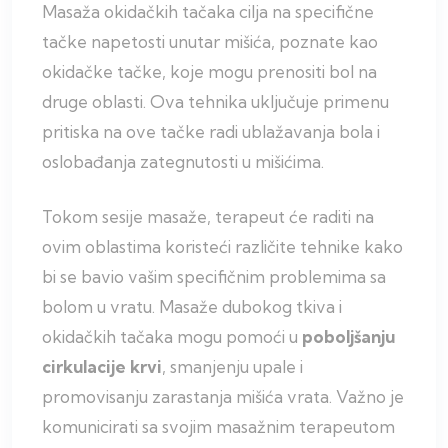
Masaža okidačkih tačaka cilja na specifične
tačke napetosti unutar mišića, poznate kao
okidačke tačke, koje mogu prenositi bol na
druge oblasti. Ova tehnika uključuje primenu
pritiska na ove tačke radi ublažavanja bola i
oslobađanja zategnutosti u mišićima.
Tokom sesije masaže, terapeut će raditi na
ovim oblastima koristeći različite tehnike kako
bi se bavio vašim specifičnim problemima sa
bolom u vratu. Masaže dubokog tkiva i
okidačkih tačaka mogu pomoći u
poboljšanju
cirkulacije krvi
, smanjenju upale i
promovisanju zarastanja mišića vrata. Važno je
komunicirati sa svojim masažnim terapeutom