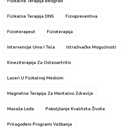
Fizikalna Terapija Beograd
Fizikalna Terapija DNS
Fiziopreventiva
Fizioterapeut
Fizioterapija
Intervencije Uma I Tela
Istraživačke Mogućnosti
Kineziterapija Za Osteoartritis
Laseri U Fizikalnoj Medicini
Magnetna Terapija Za Mentalno Zdravlje
Masaža Leđa
Poboljšanje Kvaliteta Života
Prilagođeni Programi Vežbanja