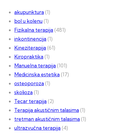
akupunktura
(1)
bol u kolenu
(1)
Fizikalna terapija
(481)
inkontinencija
(1)
Kineziterapija
(61)
Kiropraktika
(1)
Manuelna terapija
(101)
Medicinska estetika
(17)
osteoporoza
(1)
skolioza
(1)
Tecar terapija
(2)
Terapija akustičnim talasima
(1)
tretman akustičnim talasima
(1)
ultrazvučna terapija
(4)