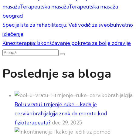
masaža
Terapeutska masaža
Terapeutska masaža
beograd
Kretanje
Specijalista za rehabilitaciju: Vaš vodič za sveobuhvatno
izlečenje
članka
Kineziterapija: Iskorišćavanje pokreta za bolje zdravlje
Pretraži
Poslednje sa bloga
Bol u vratu i trnjenje ruke – kada je
cervikobrahijalgija znak da morate kod
fizioterapeuta?
dec 29, 2025