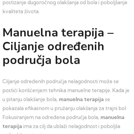
postizanje dugoročnog olakšanja od bola i poboljšanje
kvaliteta života.
Manuelna terapija –
Ciljanje određenih
područja bola
Ciljanje određenih područja nelagodnosti može se
postići korišćenjem tehnika manuelne terapije. Kada je
u pitanju olakšanje bola,
manuelna terapija
se
pokazala efikasnom u pružanju olakšanja za trajni bol.
Fokusiranjem na određena područja bola,
manuelna
terapija
ima za cilj da ublaži nelagodnost i poboljša