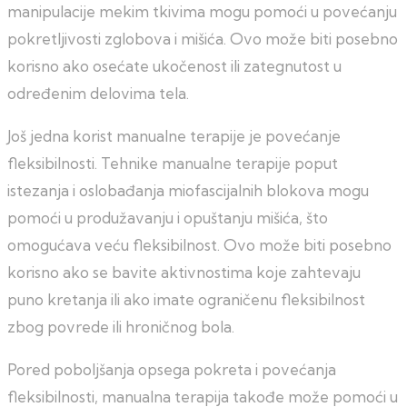
manipulacije mekim tkivima mogu pomoći u povećanju
pokretljivosti zglobova i mišića. Ovo može biti posebno
korisno ako osećate ukočenost ili zategnutost u
određenim delovima tela.
Još jedna korist manualne terapije je povećanje
fleksibilnosti. Tehnike manualne terapije poput
istezanja i oslobađanja miofascijalnih blokova mogu
pomoći u produžavanju i opuštanju mišića, što
omogućava veću fleksibilnost. Ovo može biti posebno
korisno ako se bavite aktivnostima koje zahtevaju
puno kretanja ili ako imate ograničenu fleksibilnost
zbog povrede ili hroničnog bola.
Pored poboljšanja opsega pokreta i povećanja
fleksibilnosti, manualna terapija takođe može pomoći u