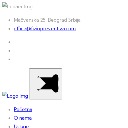
Mačvanska 25, Beograd Srbija
office@fiziopreventiva.com
Početna
O nama
Usluge