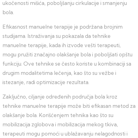
ukočenosti mišića, poboljšanju cirkulacije i smanjenju
bola.
Efikasnost manuelne terapije je podržana brojnim
studijama. Istraživanja su pokazala da tehnike
manuelne terapije, kada ih izvode vešti terapeuti,
mogu pružiti značajno olakšanje bola i poboljšati opštu
funkciju. Ove tehnike se često koriste u kombinaciji sa
drugim modalitetima lečenja, kao što su vežbe i
istezanje, radi optimizacije rezultata.
Zaključno, ciljanje određenih područja bola kroz
tehnike manuelne terapije može biti efikasan metod za
olakšanje bola. Korišćenjem tehnika kao što su
mobilizacija zglobova i mobilizacija mekog tkiva,
terapeuti mogu pomoći u ublažavanju nelagodnosti i