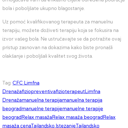
bola i poboljšate ukupno blagostanje.
Uz pomoć kvalifikovanog terapeuta za manuelnu
terapiju, možete doživeti terapiju koja se fokusira na
izvor vašeg bola. Ne ustručavajte se da potražite ovaj
pristup zasnovan na dokazima kako biste pronašli
olakšanje i poboljšali kvalitet svog života.
Tag:
CFC Limfna
Drenaža
fiziopreventiva
fizioterapeut
Limfna
Drenaža
manuelna terapija
manuelna terapija
beograd
manuelne terapije
manuelne terapije
beograd
Relax masaža
Relax masaža beograd
Relax
masaža cena
Tajlandsko Istezanje
Tajlandsko