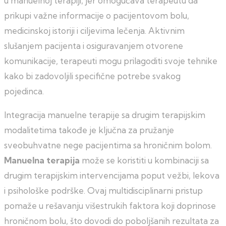
u manuelnoj terapiji, jer omogućava terapeutu da
prikupi važne informacije o pacijentovom bolu,
medicinskoj istoriji i ciljevima lečenja. Aktivnim
slušanjem pacijenta i osiguravanjem otvorene
komunikacije, terapeuti mogu prilagoditi svoje tehnike
kako bi zadovoljili specifične potrebe svakog
pojedinca.
Integracija manuelne terapije sa drugim terapijskim
modalitetima takođe je ključna za pružanje
sveobuhvatne nege pacijentima sa hroničnim bolom.
Manuelna terapija
može se koristiti u kombinaciji sa
drugim terapijskim intervencijama poput vežbi, lekova
i psihološke podrške. Ovaj multidisciplinarni pristup
pomaže u rešavanju višestrukih faktora koji doprinose
hroničnom bolu, što dovodi do poboljšanih rezultata za