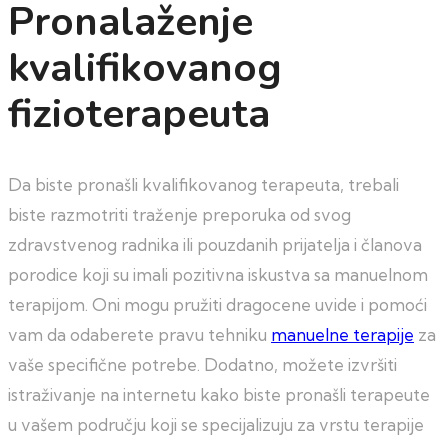
Pronalaženje
kvalifikovanog
fizioterapeuta
Da biste pronašli kvalifikovanog terapeuta, trebali
biste razmotriti traženje preporuka od svog
zdravstvenog radnika ili pouzdanih prijatelja i članova
porodice koji su imali pozitivna iskustva sa manuelnom
terapijom. Oni mogu pružiti dragocene uvide i pomoći
vam da odaberete pravu tehniku
manuelne terapije
za
vaše specifične potrebe. Dodatno, možete izvršiti
istraživanje na internetu kako biste pronašli terapeute
u vašem području koji se specijalizuju za vrstu terapije