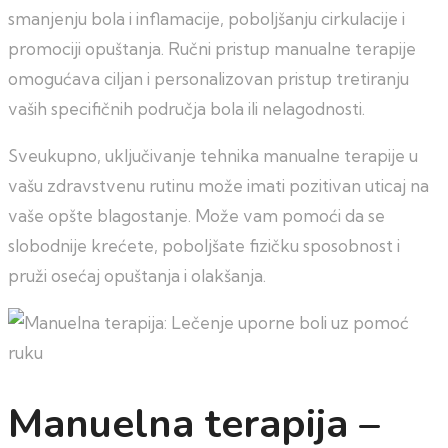
smanjenju bola i inflamacije, poboljšanju cirkulacije i
promociji opuštanja. Ručni pristup manualne terapije
omogućava ciljan i personalizovan pristup tretiranju
vaših specifičnih područja bola ili nelagodnosti.
Sveukupno, uključivanje tehnika manualne terapije u
vašu zdravstvenu rutinu može imati pozitivan uticaj na
vaše opšte blagostanje. Može vam pomoći da se
slobodnije krećete, poboljšate fizičku sposobnost i
pruži osećaj opuštanja i olakšanja.
Manuelna terapija –