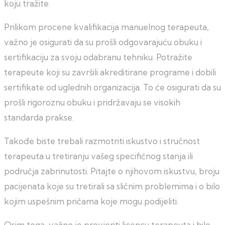
koju tražite.
Prilikom procene kvalifikacija manuelnog terapeuta,
važno je osigurati da su prošli odgovarajuću obuku i
sertifikaciju za svoju odabranu tehniku. Potražite
terapeute koji su završili akreditirane programe i dobili
sertifikate od uglednih organizacija. To će osigurati da su
prošli rigoroznu obuku i pridržavaju se visokih
standarda prakse.
Takođe biste trebali razmotriti iskustvo i stručnost
terapeuta u tretiranju vašeg specifičnog stanja ili
područja zabrinutosti. Pitajte o njihovom iskustvu, broju
pacijenata koje su tretirali sa sličnim problemima i o bilo
kojim uspešnim pričama koje mogu podijeliti.
Osim toga, važno je provjeriti licencu terapeuta i bilo