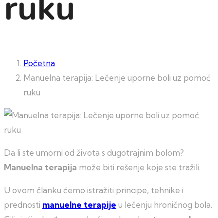
ruku
Početna
Manuelna terapija: Lečenje uporne boli uz pomoć
ruku
Da li ste umorni od života s dugotrajnim bolom?
Manuelna terapija
može biti rešenje koje ste tražili.
U ovom članku ćemo istražiti principe, tehnike i
prednosti
manuelne terapije
u lečenju hroničnog bola.