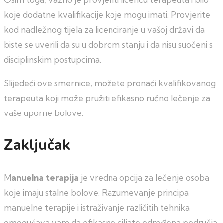
koje dodatne kvalifikacije koje mogu imati. Provjerite
kod nadležnog tijela za licenciranje u vašoj državi da
biste se uverili da su u dobrom stanju i da nisu suočeni s
disciplinskim postupcima.
Slijedeći ove smernice, možete pronaći kvalifikovanog
terapeuta koji može pružiti efikasno ručno lečenje za
vaše uporne bolove.
Zaključak
M
anuelna terapija
je vredna opcija za lečenje osoba
koje imaju stalne bolove. Razumevanje principa
manuelne terapije i istraživanje različitih tehnika
omogućava vam da efikasno ciljate određena područja