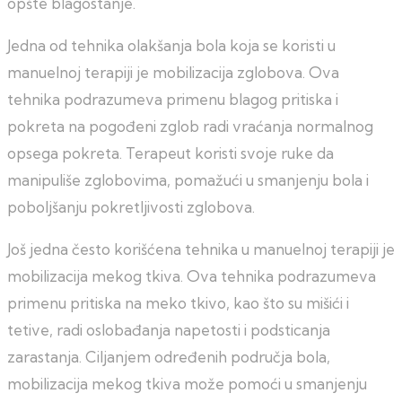
opšte blagostanje.
Jedna od tehnika olakšanja bola koja se koristi u
manuelnoj terapiji je mobilizacija zglobova. Ova
tehnika podrazumeva primenu blagog pritiska i
pokreta na pogođeni zglob radi vraćanja normalnog
opsega pokreta. Terapeut koristi svoje ruke da
manipuliše zglobovima, pomažući u smanjenju bola i
poboljšanju pokretljivosti zglobova.
Još jedna često korišćena tehnika u manuelnoj terapiji je
mobilizacija mekog tkiva. Ova tehnika podrazumeva
primenu pritiska na meko tkivo, kao što su mišići i
tetive, radi oslobađanja napetosti i podsticanja
zarastanja. Ciljanjem određenih područja bola,
mobilizacija mekog tkiva može pomoći u smanjenju