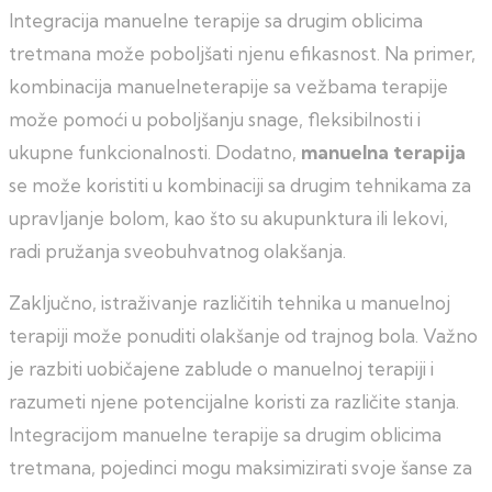
Integracija manuelne terapije sa drugim oblicima
tretmana može poboljšati njenu efikasnost. Na primer,
kombinacija manuelneterapije sa vežbama terapije
može pomoći u poboljšanju snage, fleksibilnosti i
ukupne funkcionalnosti. Dodatno,
manuelna terapija
se može koristiti u kombinaciji sa drugim tehnikama za
upravljanje bolom, kao što su akupunktura ili lekovi,
radi pružanja sveobuhvatnog olakšanja.
Zaključno, istraživanje različitih tehnika u manuelnoj
terapiji može ponuditi olakšanje od trajnog bola. Važno
je razbiti uobičajene zablude o manuelnoj terapiji i
razumeti njene potencijalne koristi za različite stanja.
Integracijom manuelne terapije sa drugim oblicima
tretmana, pojedinci mogu maksimizirati svoje šanse za