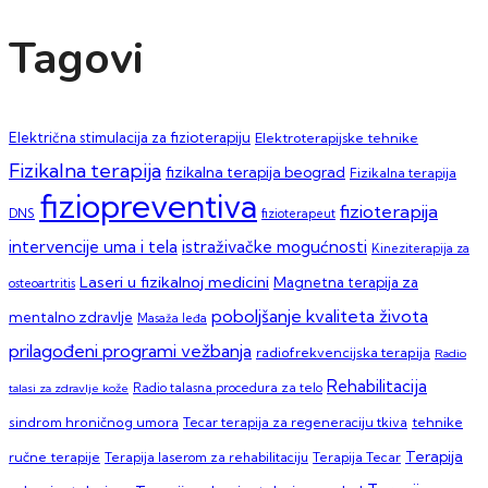
Tagovi
Električna stimulacija za fizioterapiju
Elektroterapijske tehnike
Fizikalna terapija
fizikalna terapija beograd
Fizikalna terapija
fiziopreventiva
fizioterapija
DNS
fizioterapeut
intervencije uma i tela
istraživačke mogućnosti
Kineziterapija za
Laseri u fizikalnoj medicini
Magnetna terapija za
osteoartritis
poboljšanje kvaliteta života
mentalno zdravlje
Masaža leđa
prilagođeni programi vežbanja
radiofrekvencijska terapija
Radio
Rehabilitacija
talasi za zdravlje kože
Radio talasna procedura za telo
sindrom hroničnog umora
Tecar terapija za regeneraciju tkiva
tehnike
Terapija
ručne terapije
Terapija laserom za rehabilitaciju
Terapija Tecar