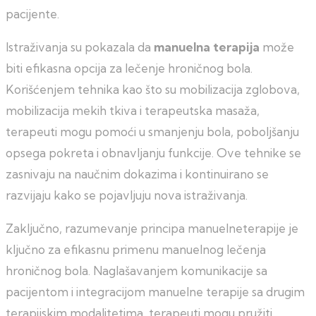
pacijente.
Istraživanja su pokazala da
manuelna terapija
može
biti efikasna opcija za lečenje hroničnog bola.
Korišćenjem tehnika kao što su mobilizacija zglobova,
mobilizacija mekih tkiva i terapeutska masaža,
terapeuti mogu pomoći u smanjenju bola, poboljšanju
opsega pokreta i obnavljanju funkcije. Ove tehnike se
zasnivaju na naučnim dokazima i kontinuirano se
razvijaju kako se pojavljuju nova istraživanja.
Zaključno, razumevanje principa manuelneterapije je
ključno za efikasnu primenu manuelnog lečenja
hroničnog bola. Naglašavanjem komunikacije sa
pacijentom i integracijom manuelne terapije sa drugim
terapijskim modalitetima, terapeuti mogu pružiti