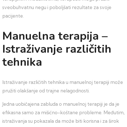
sveobuhvatnu negu i poboljšati rezultate za svoje
pacijente.
Manuelna terapija –
Istraživanje različitih
tehnika
Istraživanje različitih tehnika u manuelnoj terapiji može
pružiti olakšanje od trajne nelagodnosti.
Jedna uobičajena zabluda o manuelnoj terapiji je da je
efikasna samo za mišićno-koštane probleme. Međutim,
istraživanja su pokazala da može biti korisna i za širok