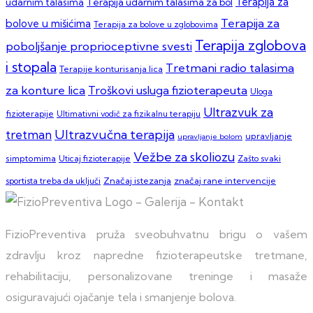
Terapija za
Terapija udarnim talasima za bol
udarnim talasima
Terapija za
bolove u mišićima
Terapija za bolove u zglobovima
Terapija zglobova
poboljšanje proprioceptivne svesti
i stopala
Tretmani radio talasima
Terapije konturisanja lica
za konture lica
Troškovi usluga fizioterapeuta
Uloga
Ultrazvuk za
fizioterapije
Ultimativni vodič za fizikalnu terapiju
Ultrazvučna terapija
tretman
upravljanje
upravljanje bolom
Vežbe za skoliozu
simptomima
Zašto svaki
Uticaj fizioterapije
sportista treba da uključi
Značaj istezanja
značaj rane intervencije
FizioPreventiva pruža sveobuhvatnu brigu o vašem
zdravlju kroz napredne fizioterapeutske tretmane,
rehabilitaciju, personalizovane treninge i masaže
osiguravajući ojačanje tela i smanjenje bolova.