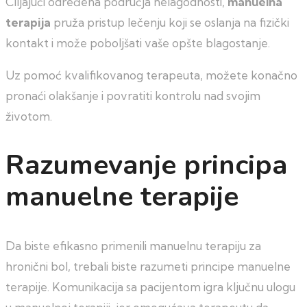
Ciljajući određena područja nelagodnosti,
manuelna
terapija
pruža pristup lečenju koji se oslanja na fizički
kontakt i može poboljšati vaše opšte blagostanje.
Uz pomoć kvalifikovanog terapeuta, možete konačno
pronaći olakšanje i povratiti kontrolu nad svojim
životom.
Razumevanje principa
manuelne terapije
Da biste efikasno primenili manuelnu terapiju za
hronični bol, trebali biste razumeti principe manuelne
terapije. Komunikacija sa pacijentom igra ključnu ulogu