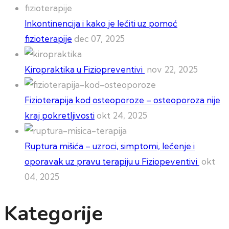
Inkontinencija i kako je lečiti uz pomoć
fizioterapije
dec 07, 2025
Kiropraktika u Fiziopreventivi
nov 22, 2025
Fizioterapija kod osteoporoze – osteoporoza nije
kraj pokretljivosti
okt 24, 2025
Ruptura mišića – uzroci, simptomi, lečenje i
oporavak uz pravu terapiju u Fiziopeventivi
okt
04, 2025
Kategorije